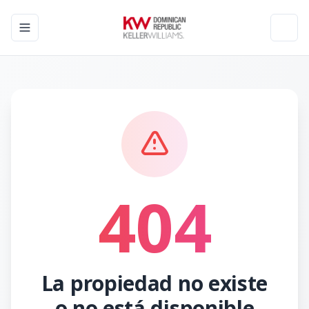
Toggle navigation menu
Toggl
404
La propiedad no existe
o no está disponible