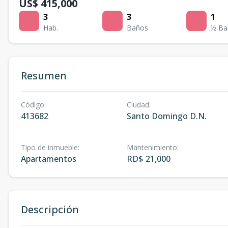
US$ 415,000
3
3
1
Hab.
Baños
½ Ba
Resumen
Código
:
Ciudad
:
413682
Santo Domingo D.N.
Tipo de inmueble
:
Mantenimiento
:
Apartamentos
RD$ 21,000
Descripción