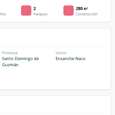
2
280
M²
ños
Parqueo
Construcción
Provincia
:
Sector
:
Santo Domingo de
Ensanche Naco
Guzmán