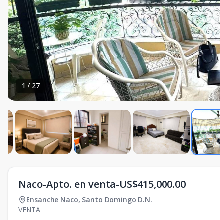
1
/
27
Naco-Apto. en venta-US$415,000.00
Ensanche Naco
,
Santo Domingo D.N.
VENTA