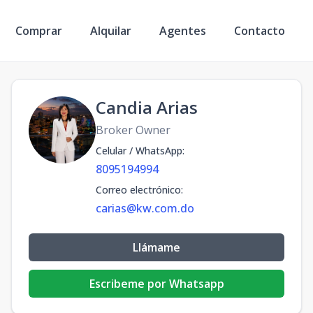
Comprar
Alquilar
Agentes
Contacto
Candia Arias
Broker Owner
Celular / WhatsApp
:
8095194994
Correo electrónico
:
carias@kw.com.do
Llámame
Escribeme por Whatsapp