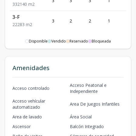
3
3
3
1
2
3
3
2
140
m2
3-F
3
2
2
1
2
2
2
2
83
m2
Disponible
Vendido
Reservado
Bloqueada
Amenidades
Acceso Peatonal e
Acceso controlado
Independiente
Acceso vehícular
Area De Juegos Infantiles
automatizado
Area de lavado
Área Social
Ascensor
Balcón Integrado