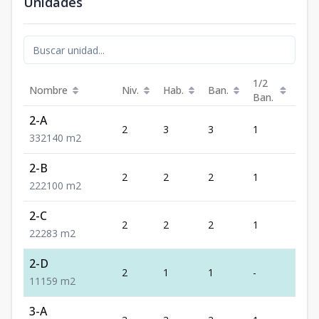
Unidades
1/2
Nombre
Niv.
Hab.
Ban.
Est.
Ban.
2-A
2
3
3
1
2
3
3
2
140
m2
2-B
2
2
2
1
2
2
2
2
100
m2
2-C
2
2
2
1
2
2
2
2
83
m2
2-D
2
1
1
-
1
1
1
1
59
m2
3-A