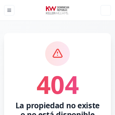
Toggle navigation menu
Toggl
404
La propiedad no existe
o no está disponible