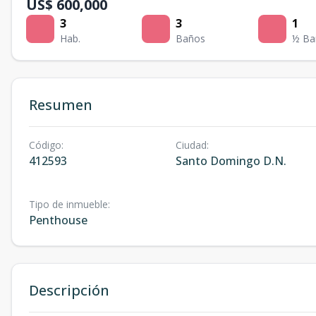
US$ 600,000
3
3
1
Hab.
Baños
½ Ba
Resumen
Código
:
Ciudad
:
412593
Santo Domingo D.N.
Tipo de inmueble
:
Penthouse
Descripción