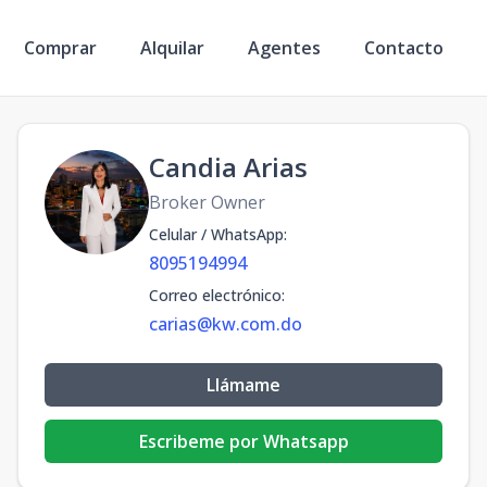
Comprar
Alquilar
Agentes
Contacto
Candia Arias
Broker Owner
Celular / WhatsApp
:
8095194994
Correo electrónico
:
carias@kw.com.do
Llámame
Escribeme por Whatsapp