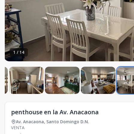
1
/
14
penthouse en la Av. Anacaona
Av. Anacaona
,
Santo Domingo D.N.
VENTA