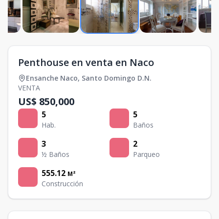
Penthouse en venta en Naco
Ensanche Naco
,
Santo Domingo D.N.
VENTA
US$ 850,000
5
5
Hab.
Baños
3
2
½ Baños
Parqueo
555.12
M²
Construcción