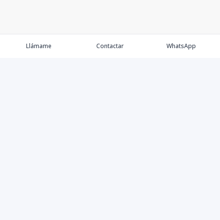
Llámame
Contactar
WhatsApp
Comprar
Alquilar
Agentes
Contacto
Instagram