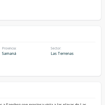
Provincia
:
Sector
:
Samaná
Las Terrenas
a Sanchez con preciosa vista a las playas de Las