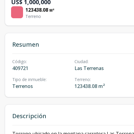
US$ 1,000,000
123438.08
M²
Terreno
Resumen
Código
:
Ciudad
:
409721
Las Terrenas
Tipo de inmueble
:
Terreno
:
Terrenos
123438.08 m²
Descripción
Terreno ubicado en la montana carretera Las Terrenas 