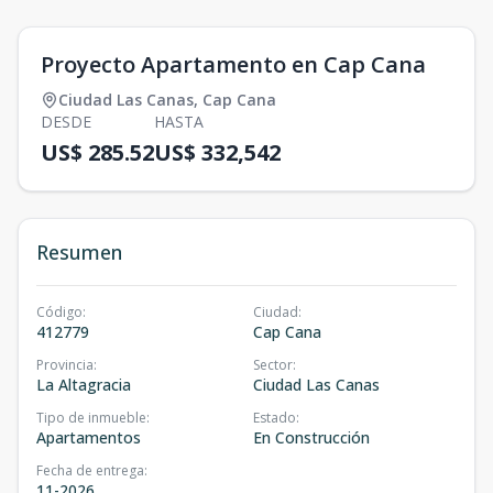
Proyecto Apartamento en Cap Cana
Ciudad Las Canas
,
Cap Cana
DESDE
HASTA
US$ 285.52
US$ 332,542
Resumen
Código
:
Ciudad
:
412779
Cap Cana
Provincia
:
Sector
:
La Altagracia
Ciudad Las Canas
Tipo de inmueble
:
Estado
:
Apartamentos
En Construcción
Fecha de entrega
:
11-2026