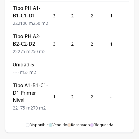
Tipo PH A1-
B1-C1-D1
3
2
2
1
2
2
2
2
100
m2
50
m2
Tipo PH A2-
B2-C2-D2
3
2
2
1
2
2
2
2
75
m2
50
m2
Unidad-5
-
-
-
-
-
-
-
-
-
m2
-
m2
Tipo A1-B1-C1-
D1 Primer
1
2
2
-
1
Nivel
2
2
1
75
m2
70
m2
Disponible
Vendido
Reservado
Bloqueada