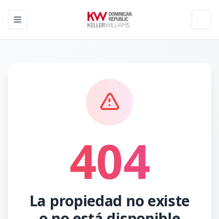
Toggle navigation menu
Toggl
404
La propiedad no existe
o no está disponible