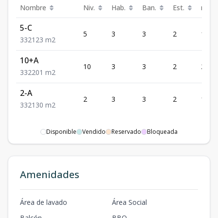
Nombre
Niv.
Hab.
Ban.
Est.
m²
5-C
5
3
3
2
123
3
3
2
123
m2
10+A
10
3
3
2
201
3
3
2
201
m2
2-A
2
3
3
2
130
3
3
2
130
m2
Disponible
Vendido
Reservado
Bloqueada
Amenidades
Área de lavado
Área Social
Balcón
BBQ