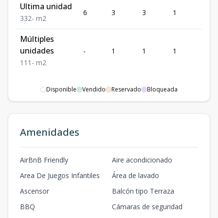
Ultima unidad
6
3
3
1
2
3
3
2
-
m2
Múltiples
unidades
-
1
1
1
1
1
1
1
-
m2
Disponible
Vendido
Reservado
Bloqueada
Amenidades
AirBnB Friendly
Aire acondicionado
Area De Juegos Infantiles
Área de lavado
Ascensor
Balcón tipo Terraza
BBQ
Cámaras de seguridad