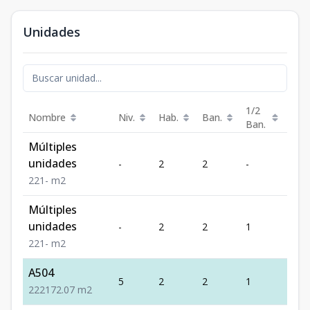
Unidades
1/2
Nombre
Niv.
Hab.
Ban.
Est.
Ban.
Múltiples
unidades
-
2
2
-
1
2
2
1
-
m2
Múltiples
unidades
-
2
2
1
1
2
2
1
-
m2
A504
5
2
2
1
2
2
2
2
172.07
m2