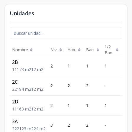
Unidades
1/2
Nombre
Niv.
Hab.
Ban.
Est.
Ban.
2B
2
1
1
1
1
1
1
1
73
m2
12
m2
2C
2
2
2
-
1
2
2
1
94
m2
12
m2
2D
2
1
1
1
1
1
1
1
63
m2
12
m2
3A
3
2
2
-
2
2
2
2
123
m2
24
m2