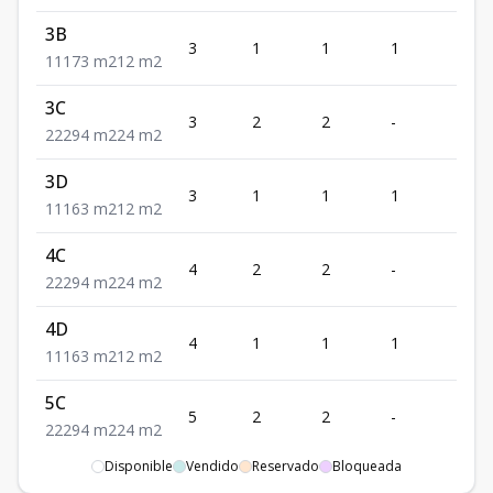
3B
3
1
1
1
1
1
1
1
73
m2
12
m2
3C
3
2
2
-
2
2
2
2
94
m2
24
m2
3D
3
1
1
1
1
1
1
1
63
m2
12
m2
4C
4
2
2
-
2
2
2
2
94
m2
24
m2
4D
4
1
1
1
1
1
1
1
63
m2
12
m2
5C
5
2
2
-
2
2
2
2
94
m2
24
m2
Disponible
Vendido
Reservado
Bloqueada
5D
5
1
1
1
1