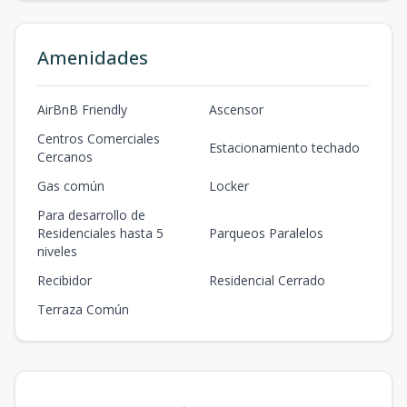
1
1
1
63
m2
12
m2
Amenidades
AirBnB Friendly
Ascensor
Centros Comerciales
Estacionamiento techado
Cercanos
Gas común
Locker
Para desarrollo de
Residenciales hasta 5
Parqueos Paralelos
niveles
Recibidor
Residencial Cerrado
Terraza Común