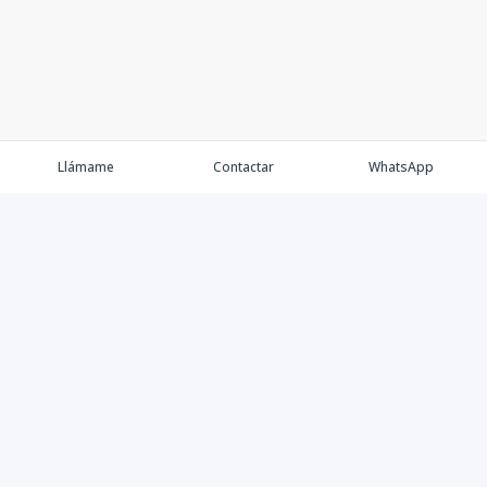
Llámame
Contactar
WhatsApp
Comprar
Alquilar
Agentes
Contacto