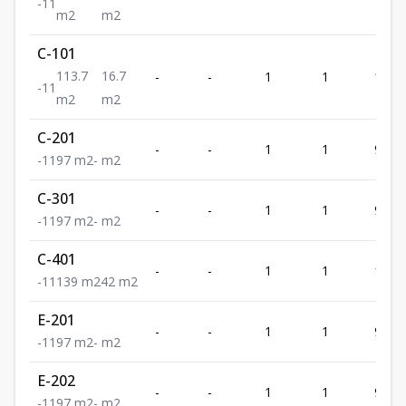
-
1
1
m2
m2
C-101
113.7
16.7
-
-
1
1
113.7
-
1
1
m2
m2
C-201
-
-
1
1
97
-
1
1
97
m2
-
m2
C-301
-
-
1
1
97
-
1
1
97
m2
-
m2
C-401
-
-
1
1
139
-
1
1
139
m2
42
m2
E-201
-
-
1
1
97
-
1
1
97
m2
-
m2
E-202
-
-
1
1
97
-
1
1
97
m2
-
m2