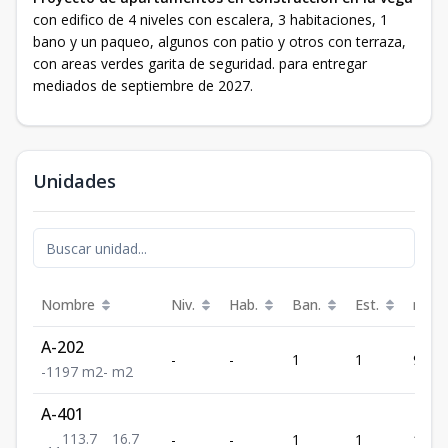
con edifico de 4 niveles con escalera, 3 habitaciones, 1
bano y un paqueo, algunos con patio y otros con terraza,
con areas verdes garita de seguridad. para entregar
mediados de septiembre de 2027.
Unidades
Nombre
Niv.
Hab.
Ban.
Est.
m²
A-202
-
-
1
1
97
-
1
1
97
m2
-
m2
A-401
113.7
16.7
-
-
1
1
113.7