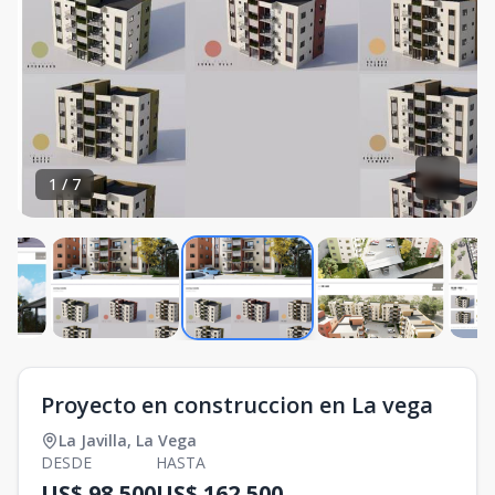
1
/
7
Proyecto en construccion en La vega
La Javilla
,
La Vega
DESDE
HASTA
US$ 98,500
US$ 162,500