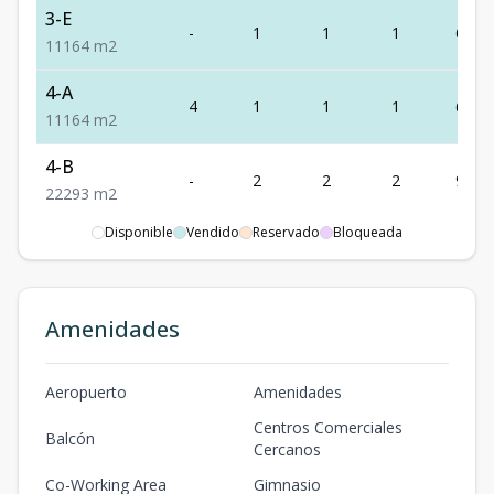
3-E
-
1
1
1
64
1
1
1
64
m2
4-A
4
1
1
1
64
1
1
1
64
m2
4-B
-
2
2
2
93
2
2
2
93
m2
Disponible
Vendido
Reservado
Bloqueada
4-C
-
1
1
1
45
1
1
1
45
m2
4-D
Amenidades
-
2
2
2
93
2
2
2
93
m2
4-E
Aeropuerto
Amenidades
-
1
1
1
64
1
1
1
64
m2
Centros Comerciales
Balcón
Cercanos
5-A
5
1
1
1
64
Co-Working Area
Gimnasio
1
1
1
64
m2