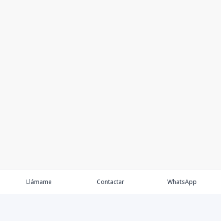
9-B
-
2
2
2
93
2
2
2
93
m2
9-C
-
1
1
1
45
1
1
1
45
m2
9-D
-
2
2
2
93
2
2
2
93
m2
9-E
-
1
1
1
64
1
1
1
64
m2
10-A
10
1
1
1
64
1
1
1
64
m2
10-B
Llámame
Contactar
WhatsApp
-
2
2
2
93
2
2
2
93
m2
10-C