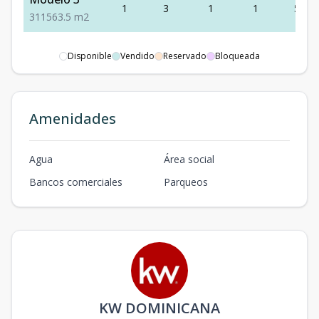
1
3
1
1
563.5
3
1
1
563.5
m2
Disponible
Vendido
Reservado
Bloqueada
Amenidades
Agua
Área social
Bancos comerciales
Parqueos
KW DOMINICANA