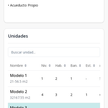
• Acueducto Propio
Unidades
Nombre
Niv.
Hab.
Ban.
Est.
m²
Modelo 1
1
2
1
-
56.5
2
1
-
56.5
m2
Modelo 2
4
3
2
1
67.55
3
2
1
67.55
m2
Modelo 3