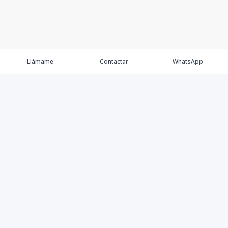
Llámame
Contactar
WhatsApp
Comprar
Alquilar
Agentes
Contacto