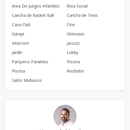
Area De Juegos Infantiles
Área Social
Edificio XVI-
Cancha de Basket Ball
Cancha de Tenis
APT A
8
-
-
-
-
-
-
-
119.32
m2
Casa Club
Cine
Garaje
Gimnasio
Edificio XVI-
APT A
Intercom
Jacuzzi
7
-
-
-
-
-
-
-
119.32
m2
Jardín
Lobby
Parqueos Paralelos
Piscina
Edificio XVI-
APT A
6
-
-
-
-
Piscina
Recibidor
-
-
-
119.32
m2
Salón Multiusos
Edificio XVI-
APT A
3
-
-
-
-
-
-
-
119.32
m2
Edificio XVI-
APT A
2
-
-
-
-
-
-
-
119.32
m2