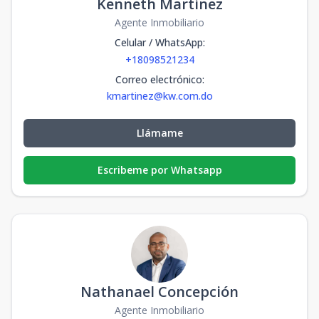
Kenneth Martinez
Agente Inmobiliario
Edificio XVI-
Celular / WhatsApp
:
APT A
1
-
-
-
-
+18098521234
-
-
-
119.32
m2
Correo electrónico
:
Edificio XVI-
kmartinez@kw.com.do
APT B
10
-
-
-
-
-
-
-
117.61
m2
Llámame
Edificio XVI-
Escribeme por Whatsapp
APT B
9
-
-
-
-
-
-
-
117.61
m2
Edificio XVI-
APT B
8
-
-
-
-
-
-
-
117.61
m2
Edificio XVI-
Nathanael Concepción
APT B
7
-
-
-
-
Agente Inmobiliario