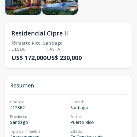
Residencial Cipre II
Puerto Rico
,
Santiago
DESDE
HASTA
US$ 172,000
US$ 230,000
Resumen
Código
:
Ciudad
:
412862
Santiago
Provincia
:
Sector
:
Santiago
Puerto Rico
Tipo de inmueble
:
Estado
:
Apartamentos
En Construcción