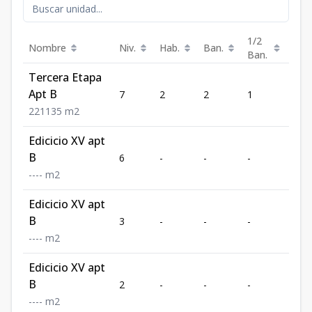
1/2
Nombre
Niv.
Hab.
Ban.
Est.
Ban.
Tercera Etapa
Apt B
7
2
2
1
1
2
2
1
135
m2
Edicicio XV apt
B
6
-
-
-
-
-
-
-
-
m2
Edicicio XV apt
B
3
-
-
-
-
-
-
-
-
m2
Edicicio XV apt
B
2
-
-
-
-
-
-
-
-
m2