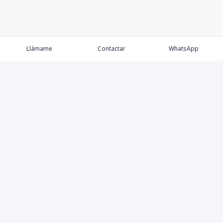
Llámame
Contactar
WhatsApp
Comprar
Alquilar
Agentes
Contacto
Instagram