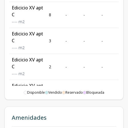
Edicicio XV apt
C
8
-
-
-
-
-
-
-
-
m2
Edicicio XV apt
C
3
-
-
-
-
-
-
-
-
m2
Edicicio XV apt
C
2
-
-
-
-
-
-
-
-
m2
Edicicio XV apt
D
Disponible
Vendido
8
-
Reservado
-
Bloqueada
-
-
-
-
-
-
m2
Segunda Etapa
Amenidades
Edificio VI
3
-
-
-
-
-
-
-
-
m2