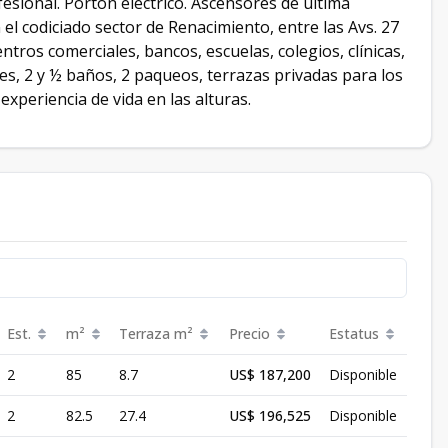
esional. Portón eléctrico. Ascensores de última
el codiciado sector de Renacimiento, entre las Avs. 27
ros comerciales, bancos, escuelas, colegios, clínicas,
es, 2 y ½ baños, 2 paqueos, terrazas privadas para los
xperiencia de vida en las alturas.
Est.
m²
Terraza
m²
Precio
Estatus
2
85
8.7
US$ 187,200
Disponible
2
82.5
27.4
US$ 196,525
Disponible