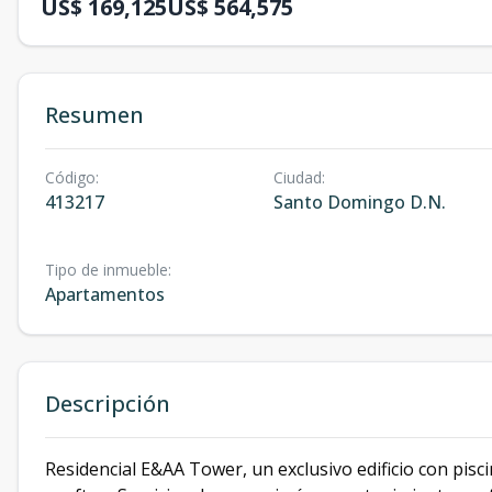
US$ 169,125
US$ 564,575
Resumen
Código
:
Ciudad
:
413217
Santo Domingo D.N.
Tipo de inmueble
:
Apartamentos
Descripción
Residencial E&AA Tower, un exclusivo edificio con piscin