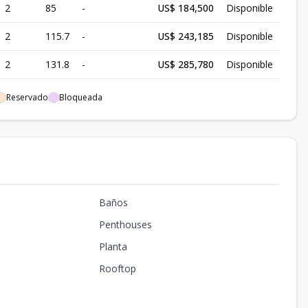
2
85
-
US$ 184,500
Disponible
2
115.7
-
US$ 243,185
Disponible
2
131.8
-
US$ 285,780
Disponible
2
85
-
US$ 187,500
Disponible
Reservado
Bloqueada
2
115.7
-
US$ 246,185
Disponible
2
85
-
US$ 190,500
Disponible
2
82.5
-
US$ 181,125
Disponible
Baños
2
115.7
-
US$ 249,185
Disponible
Penthouses
2
100
-
US$ 225,000
Disponible
Planta
2
85
-
US$ 193,500
Disponible
Rooftop
2
115.7
-
US$ 252,185
Disponible