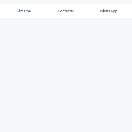
Llámame
Contactar
WhatsApp
Comprar
Alquilar
Agentes
Contacto
Instagram
©
2026
Keller Williams Dominicana
,
Todos los derechos
reservados