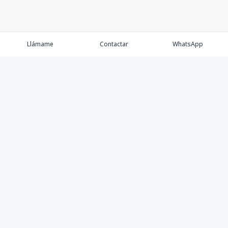
Llámame
Contactar
WhatsApp
Comprar
Alquilar
Agentes
Contacto
Instagram