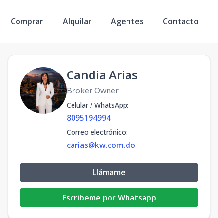
Comprar
Alquilar
Agentes
Contacto
Candia Arias
Broker Owner
Celular / WhatsApp
:
8095194994
Correo electrónico
:
carias@kw.com.do
Llámame
Escribeme por Whatsapp