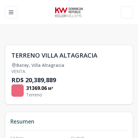
Toggle navigation menu
Toggl
1
/
0
TERRENO VILLA ALTAGRACIA
Batey
,
Villa Altagracia
VENTA
RD$ 20,389,889
31369.06
M²
Terreno
Resumen