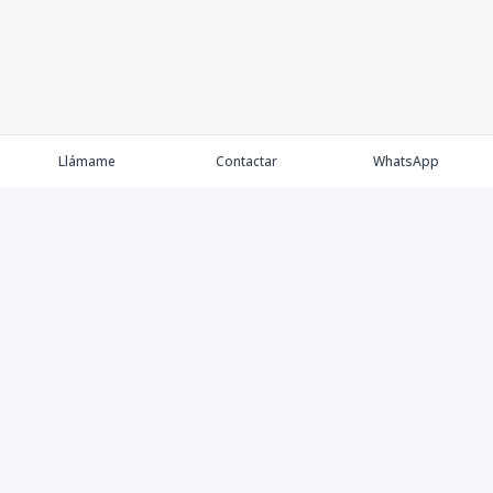
Llámame
Contactar
WhatsApp
Comprar
Alquilar
Agentes
Contacto