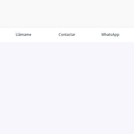
Llámame
Contactar
WhatsApp
Comprar
Alquilar
Agentes
Contacto