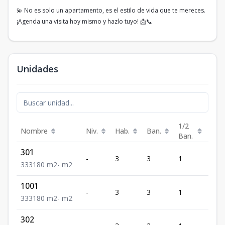
💫 No es solo un apartamento, es el estilo de vida que te mereces.
¡Agenda una visita hoy mismo y hazlo tuyo! 📩📞
Unidades
1/2
Nombre
Niv.
Hab.
Ban.
Est.
Ban.
301
-
3
3
1
3
3
3
3
180
m2
-
m2
1001
-
3
3
1
3
3
3
3
180
m2
-
m2
302