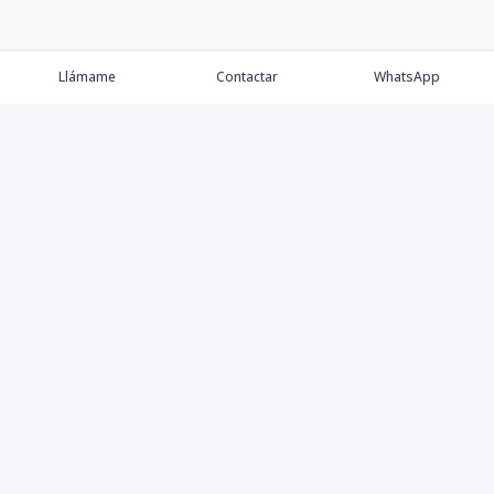
Llámame
Contactar
WhatsApp
Comprar
Alquilar
Agentes
Contacto
Instagram
©
2026
Keller Williams Dominicana
,
Todos los derechos