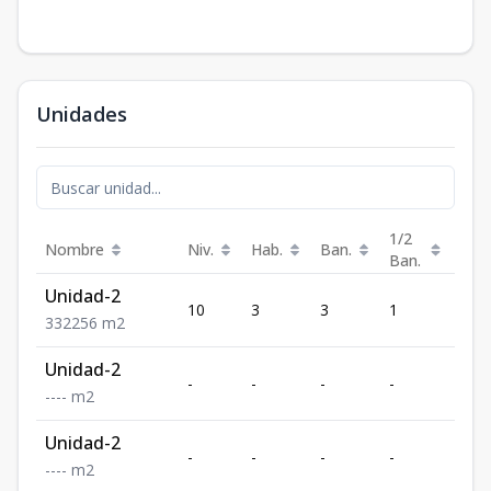
Unidades
1/2
Nombre
Niv.
Hab.
Ban.
Est.
Ban.
Unidad-2
10
3
3
1
2
3
3
2
256
m2
Unidad-2
-
-
-
-
-
-
-
-
-
m2
Unidad-2
-
-
-
-
-
-
-
-
-
m2