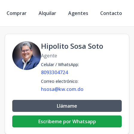
Comprar
Alquilar
Agentes
Contacto
Hipolito Sosa Soto
Agente
Celular / WhatsApp
:
8093304724
Correo electrónico
:
hsosa@kw.com.do
Llámame
Escribeme por Whatsapp