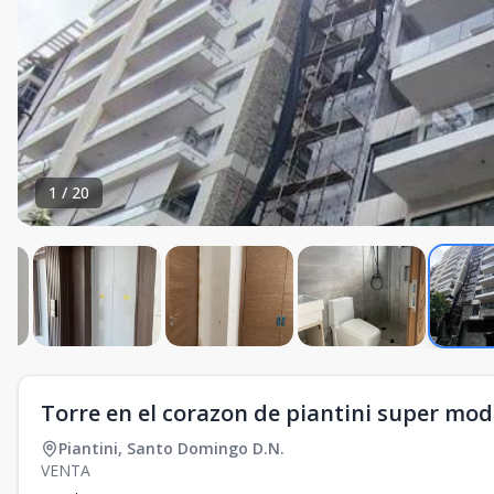
1
/
20
Torre en el corazon de piantini super mod
Piantini
,
Santo Domingo D.N.
VENTA