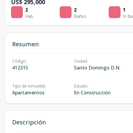
US$ 295,000
2
2
1
Hab.
Baños
½ Ba
Resumen
Código
:
Ciudad
:
412315
Santo Domingo D.N.
Tipo de inmueble
:
Estado
:
Apartamentos
En Construcción
Descripción