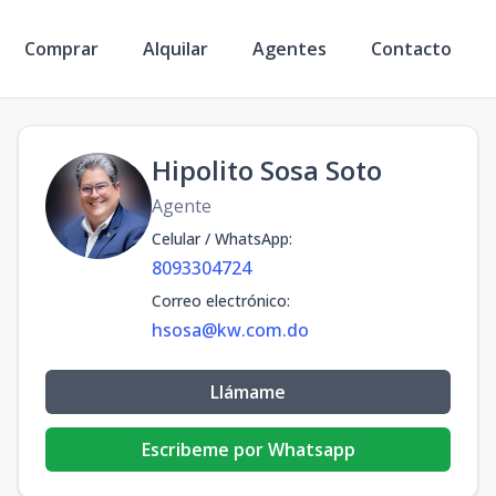
Comprar
Alquilar
Agentes
Contacto
Hipolito Sosa Soto
Agente
Celular / WhatsApp
:
8093304724
Correo electrónico
:
hsosa@kw.com.do
Llámame
Escribeme por Whatsapp