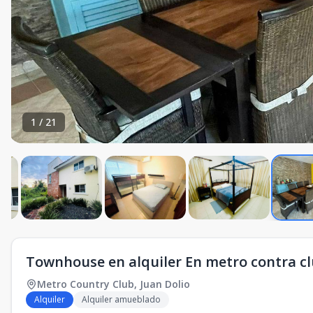
1
/
21
Townhouse en alquiler En metro contra cl
Metro Country Club
,
Juan Dolio
Alquiler
Alquiler amueblado