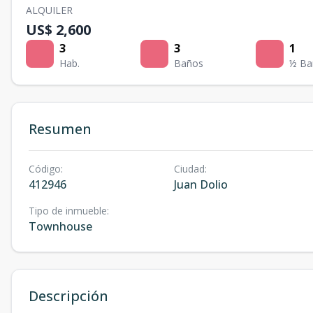
ALQUILER
US$ 2,600
3
3
1
Hab.
Baños
½ Ba
Resumen
Código
:
Ciudad
:
412946
Juan Dolio
Tipo de inmueble
:
Townhouse
Descripción