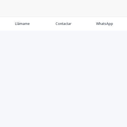
Llámame
Contactar
WhatsApp
Comprar
Alquilar
Agentes
Contacto
Instagram