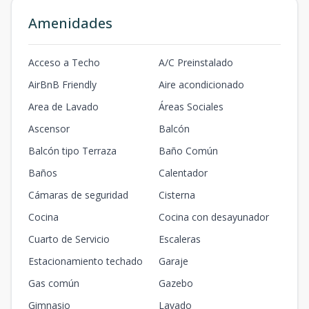
304
Amenidades
3
2
1.5
1
1
2
1.5
1
96.48
m2
305
Acceso a Techo
A/C Preinstalado
3
3
2.5
1
2
3
2.5
2
131.25
m2
AirBnB Friendly
Aire acondicionado
306
Area de Lavado
Áreas Sociales
3
3
2.5
1
2
3
2.5
2
126.08
m2
Ascensor
Balcón
Balcón tipo Terraza
Baño Común
307
3
3
2.5
1
2
3
2.5
2
127.03
m2
Baños
Calentador
Cámaras de seguridad
Cisterna
308
3
2
1.5
1
1
2
Cocina
1.5
1
96.48
m2
Cocina con desayunador
Cuarto de Servicio
Escaleras
401
4
3
2.5
1
2
Estacionamiento techado
Garaje
3
2.5
2
127.53
m2
Gas común
Gazebo
402
4
3
2.5
1
2
Gimnasio
Lavado