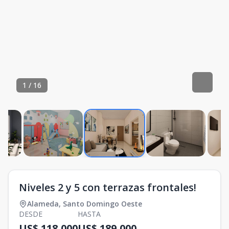
1
/
16
Niveles 2 y 5 con terrazas frontales!
Alameda
,
Santo Domingo Oeste
DESDE
HASTA
US$ 118,000
US$ 189,000