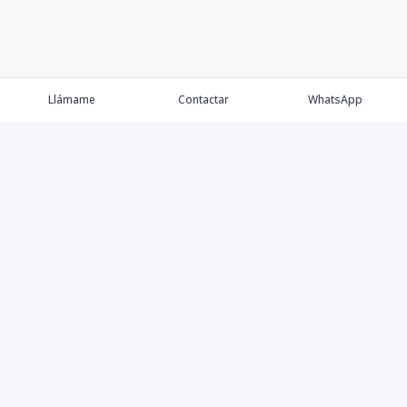
Llámame
Contactar
WhatsApp
Comprar
Alquilar
Agentes
Contacto