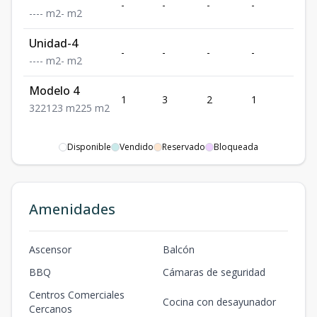
-
-
-
-
-
-
-
-
-
m2
-
m2
Unidad-4
-
-
-
-
-
-
-
-
-
m2
-
m2
Modelo 4
1
3
2
1
2
3
2
2
123
m2
25
m2
Disponible
Vendido
Reservado
Bloqueada
Amenidades
Ascensor
Balcón
BBQ
Cámaras de seguridad
Centros Comerciales
Cocina con desayunador
Cercanos