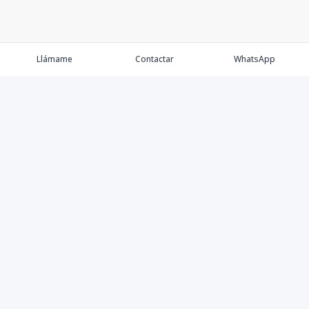
Llámame
Contactar
WhatsApp
Comprar
Alquilar
Agentes
Contacto
Instagram