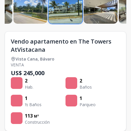
Vendo apartamento en The Towers
AtVistacana
Vista Cana
,
Bávaro
VENTA
US$ 245,000
2
2
Hab.
Baños
1
1
½ Baños
Parqueo
113
M²
Construcción