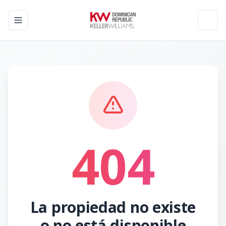
Toggle navigation menu
Toggl
404
La propiedad no existe
o no está disponible