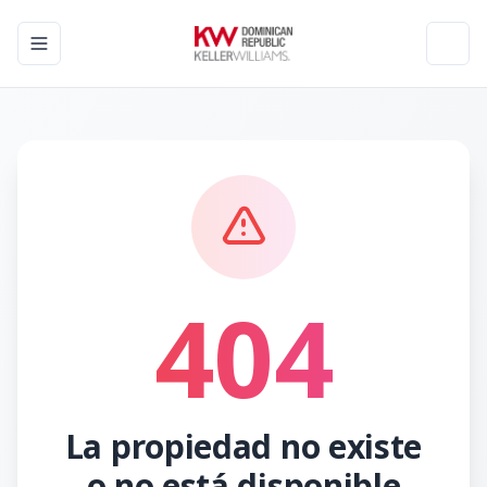
Toggle navigation menu
Toggl
404
La propiedad no existe
o no está disponible