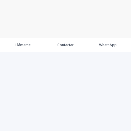
Llámame
Contactar
WhatsApp
Comprar
Alquilar
Agentes
Contacto