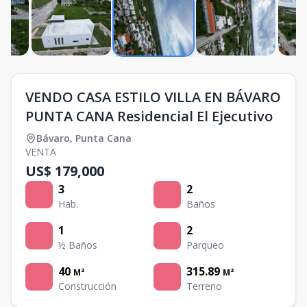
VENDO CASA ESTILO VILLA EN BÁVARO
PUNTA CANA Residencial El Ejecutivo
Bávaro
,
Punta Cana
VENTA
US$ 179,000
3
2
Hab.
Baños
1
2
½ Baños
Parqueo
40
315.89
M²
M²
Construcción
Terreno