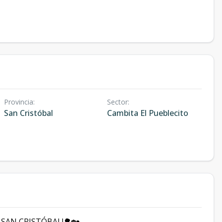
Provincia
:
Sector
:
San Cristóbal
Cambita El Pueblecito
 SAN CRISTÓBAL!🌳🏡