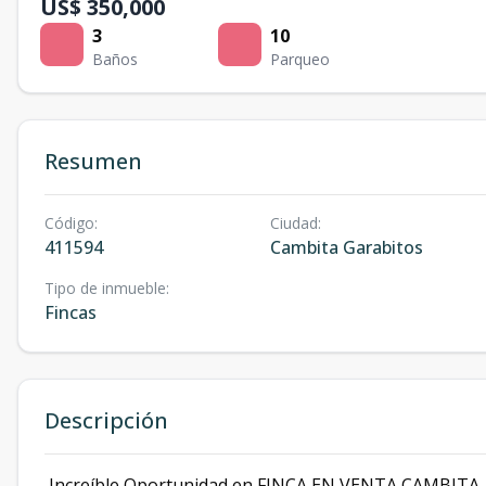
US$ 350,000
3
10
Baños
Parqueo
Resumen
Código
:
Ciudad
:
411594
Cambita Garabitos
Tipo de inmueble
:
Fincas
Descripción
Increíble Oportunidad en FINCA EN VENTA CAMBITA,