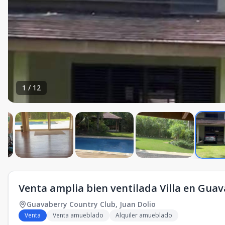
1
/
12
Venta amplia bien ventilada Villa en Gua
Guavaberry Country Club
,
Juan Dolio
Venta
Venta amueblado
Alquiler amueblado