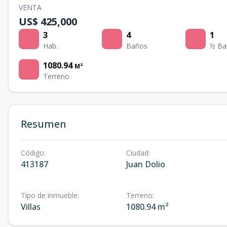
VENTA
US$ 425,000
3
4
1
Hab.
Baños
½ Ba
1080.94
M²
Terreno
Resumen
Código
:
Ciudad
:
413187
Juan Dolio
Tipo de inmueble
:
Terreno
:
Villas
1080.94 m²