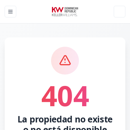
Toggle navigation menu
Toggl
404
La propiedad no existe
o no está disponible