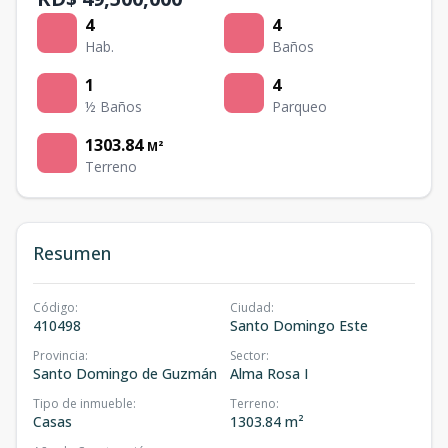
4
4
Hab.
Baños
1
4
½ Baños
Parqueo
1303.84
M²
Terreno
Resumen
Código
:
Ciudad
:
410498
Santo Domingo Este
Provincia
:
Sector
:
Santo Domingo de Guzmán
Alma Rosa I
Tipo de inmueble
:
Terreno
:
Casas
1303.84 m²