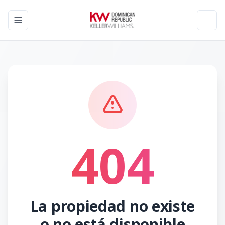
Toggle navigation menu
Toggl
404
La propiedad no existe
o no está disponible