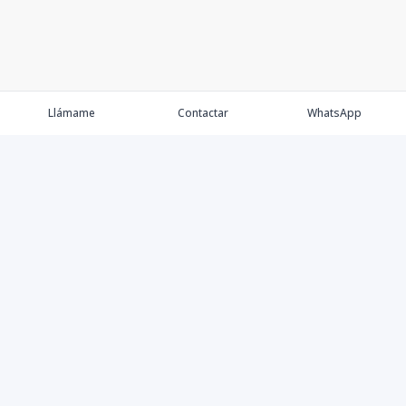
Llámame
Contactar
WhatsApp
Comprar
Alquilar
Agentes
Contacto