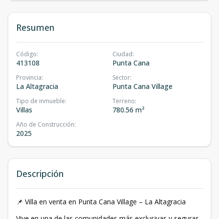
Resumen
Código
:
Ciudad
:
413108
Punta Cana
Provincia
:
Sector
:
La Altagracia
Punta Cana Village
Tipo de inmueble
:
Terreno
:
Villas
780.56 m²
Año de Construcción
:
2025
Descripción
📌 Villa en venta en Punta Cana Village – La Altagracia
Vive en una de las comunidades más exclusivas y seguras