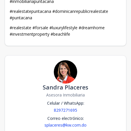
#inmobiliariapuntacana
#realestatepuntacana #dominicanrepublicrealestate
#puntacana
#realestate #forsale #luxurylifestyle #dreamhome
#investmentproperty #beachlife
Sandra Placeres
Asesora Inmobiliaria
Celular / WhatsApp
:
8297271695
Correo electrónico
:
splaceres@kw.com.do