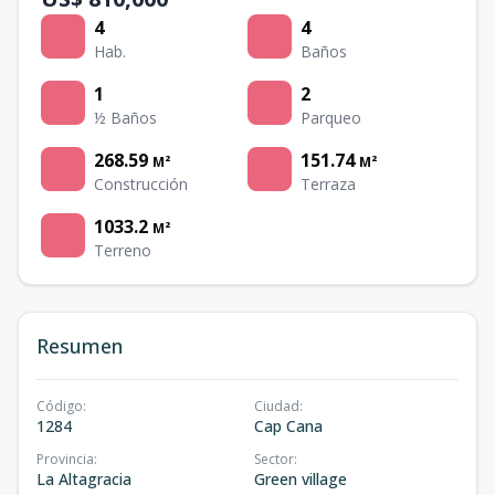
4
4
Hab.
Baños
1
2
½ Baños
Parqueo
268.59
151.74
M²
M²
Construcción
Terraza
1033.2
M²
Terreno
Resumen
Código
:
Ciudad
:
1284
Cap Cana
Provincia
:
Sector
:
La Altagracia
Green village