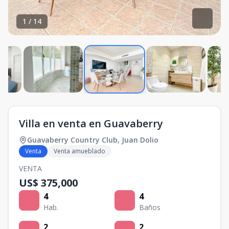
1
/
14
Villa en venta en Guavaberry
Guavaberry Country Club
,
Juan Dolio
Venta
Venta amueblado
VENTA
US$ 375,000
4
4
Hab.
Baños
2
2