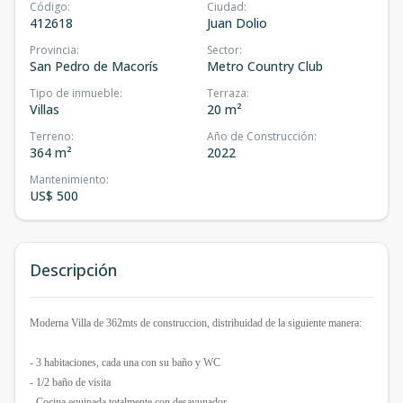
Código
:
Ciudad
:
412618
Juan Dolio
Provincia
:
Sector
:
San Pedro de Macorís
Metro Country Club
Tipo de inmueble
:
Terraza
:
Villas
20 m²
Terreno
:
Año de Construcción
:
364 m²
2022
Mantenimiento
:
US$ 500
Descripción
Moderna Villa de 362mts de construccion, distribuidad de la siguiente manera:
- 3 habitaciones, cada una con su baño y WC
- 1/2 baño de visita
- Cocina equipada totalmente con desayunador