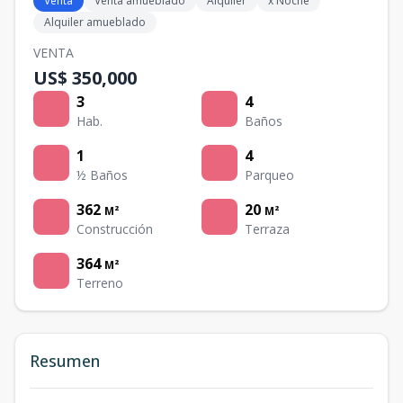
Venta
Venta amueblado
Alquiler
x Noche
Alquiler amueblado
VENTA
US$ 350,000
3
4
Hab.
Baños
1
4
½ Baños
Parqueo
362
20
M²
M²
Construcción
Terraza
364
M²
Terreno
Resumen