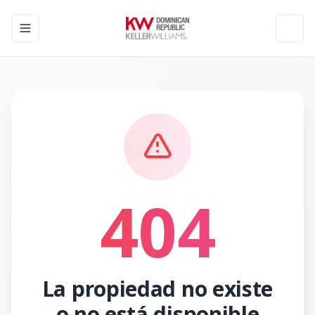
Toggle navigation menu
Toggl
404
La propiedad no existe
o no está disponible