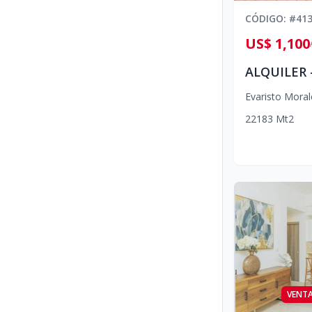
CÓDIGO
: #
41
US$ 1,100
Evaristo Moral
2
2
1
83
Mt2
VENT