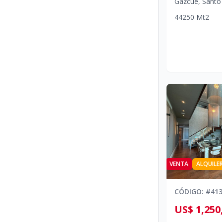
Gazcue
,
Santo
4
4
250
Mt2
VENTA
ALQUILE
CÓDIGO
: #
41
US$ 1,250