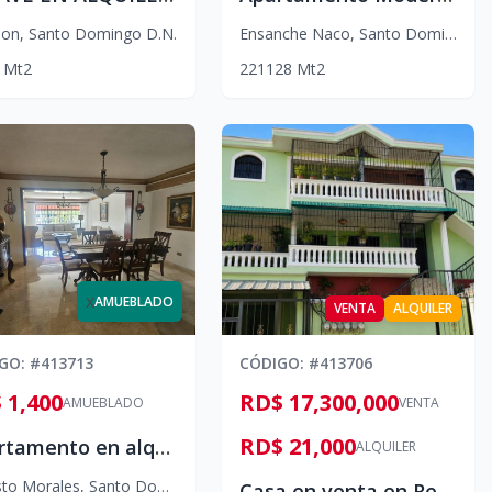
lon
,
Santo Domingo D.N.
Ensanche Naco
,
Santo Domingo D.N.
Mt2
2
2
1
128
Mt2
x
AMUEBLADO
VENTA
ALQUILER
IGO
: #
413713
CÓDIGO
: #
413706
 1,400
RD$ 17,300,000
AMUEBLADO
VENTA
RD$ 21,000
Apartamento en alquiler amueblado, Evaristo Morales
ALQUILER
sto Morales
,
Santo Domingo D.N.
Casa en venta en Reparto Rosa, más apartamento en alquiler