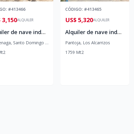
IGO
: #
413466
CÓDIGO
: #
413465
 3,150
US$ 5,320
ALQUILER
ALQUILER
Alquiler de nave industrial en La Cienaga
Alquiler de nave industrial en Pantoja
enaga
,
Santo Domingo Oeste
Pantoja
,
Los Alcarrizos
Mt2
1
759
Mt2