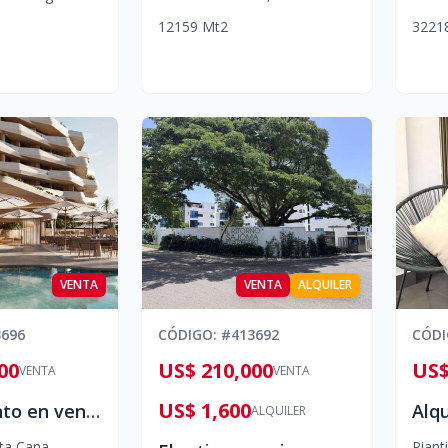
1
2
1
59
Mt2
3
2
2
1
VENTA
VENTA
ALQUILER
3696
CÓDIGO
: #
413692
CÓD
00
US$ 210,000
US$
VENTA
VENTA
US$ 1,600
Apartamento en venta en Punta Cana, Wave Garden
ALQUILER
ta Cana
Pianti