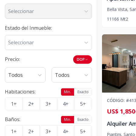
Bella Vista
,
San
Seleccionar
1
1
1
66
Mt2
Estado del Inmueble
:
Seleccionar
Precio:
DOP
Todos
Todos
Habitaciones
:
Min.
Exacto
CÓDIGO
: #
41
1+
2+
3+
4+
5+
US$ 1,850
Baños
:
Min.
Exacto
1+
2+
3+
4+
5+
Piantini
,
Santo