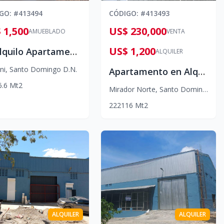
IGO
: #
413494
CÓDIGO
: #
413493
 1,500
US$ 230,000
AMUEBLADO
VENTA
US$ 1,200
🌟 Alquilo Apartamento Amueblado de Lujo con Balcón en Torre Premium
ALQUILER
ni
,
Santo Domingo D.N.
Apartamento en Alquiler y/o venta– Mirador Norte, DN
6.6
Mt2
Mirador Norte
,
Santo Domingo D.N.
2
2
2
116
Mt2
ALQUILER
ALQUILER