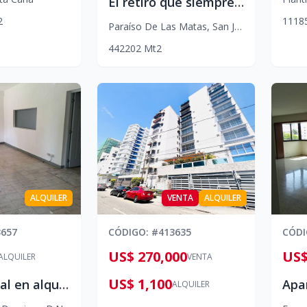
El retiro que siempre imaginaste, rodeado de naturaleza y bienestar encuentralo en SAJOMA
2
1
1
1
8
Paraíso De Las Matas
,
San José De Las Matas
4
4
2
202
Mt2
ALQUILER
VENTA
ALQUILER
3657
CÓDIGO
: #
413635
CÓD
US$ 270,000
US$
ALQUILER
VENTA
US$ 1,100
Gazcue-local en alquiler
ALQUILER