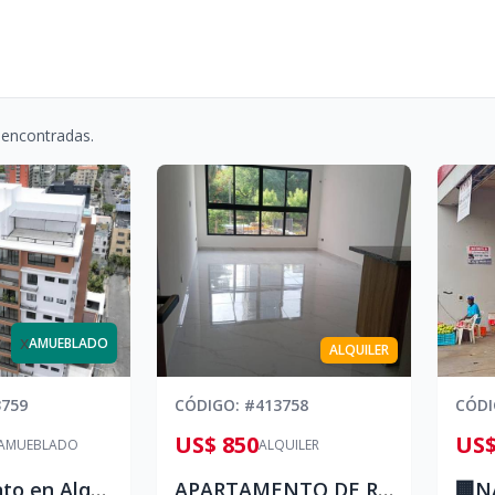
 encontradas.
x
AMUEBLADO
ALQUILER
3759
CÓDIGO
: #
413758
CÓD
US$ 850
US$
AMUEBLADO
ALQUILER
Apartamento en Alquiler | Bella Vista, Santo Domingo
APARTAMENTO DE RENTA