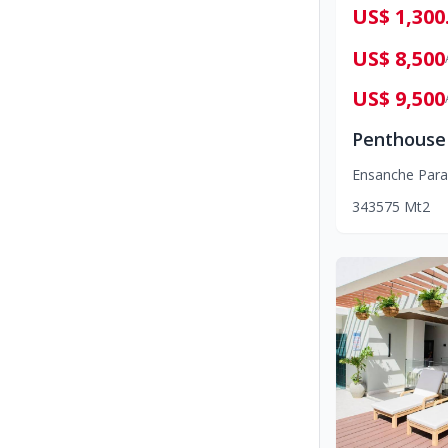
US
US$ 8,500
US$ 9,500
Ensanche Para
3
4
3
575
Mt2