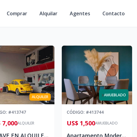
Comprar
Alquilar
Agentes
Contacto
x
AMUEBLADO
ALQUILER
IGO
: #
413747
CÓDIGO
: #
413744
 7,000
US$ 1,500
ALQUILER
AMUEBLADO
🏢NAVE EN ALQUILER – AV. NÚÑEZ DE CÁCERES
Apartamento Moderno