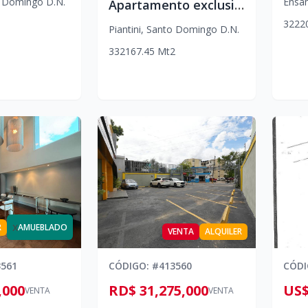
 Domingo D.N.
Ensa
Apartamento exclusivo en torre Saratoga-Piantini- zona premium, alta demanda y estilo de vida
3
2
2
2
Piantini
,
Santo Domingo D.N.
3
3
2
167.45
Mt2
x
R
AMUEBLADO
VENTA
ALQUILER
3561
CÓDIGO
: #
413560
CÓD
,000
RD$ 31,275,000
US$
VENTA
VENTA