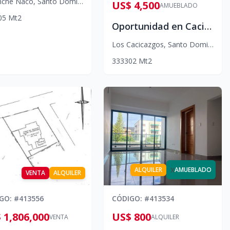
nche Naco
,
Santo Domingo D.N.
US$ 4,500
AMUEBLADO
05
Mt2
Oportunidad en Cacicazgo
Los Cacicazgos
,
Santo Domingo D.N.
3
3
3
302
Mt2
x
ALQUILER
AMUEBLADO
VENTA
ALQUILER
IGO
: #
413556
CÓDIGO
: #
413534
 1,806,000
US$ 800
VENTA
ALQUILER