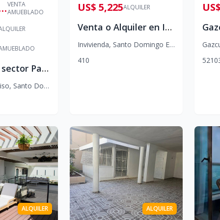
VENTA
US$ 5,225
US$
$ 1,300,000
ALQUILER
AMUEBLADO
Venta o Alquiler en Invivienda – Local comercial con Nave industrial lista para operar
ALQUILER
Invivienda
,
Santo Domingo Este
Gazc
AMUEBLADO
4
10
5
2
10
Penthouse sector Paraiso
iso
,
Santo Domingo D.N.
ALQUILER
ALQUILER