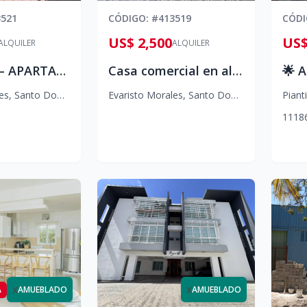
3521
CÓDIGO
: #
413519
CÓD
US$ 2,500
US$
ALQUILER
ALQUILER
ALQUILER – APARTAMENTO EVARISTO MORALES
Casa comercial en alquiler, Evaristo Morales.
es
,
Santo Domingo D.N.
Evaristo Morales
,
Santo Domingo D.N.
Pianti
1
1
1
8
x
x
A
AMUEBLADO
AMUEBLADO