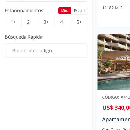
1
1
1
82
Mt2
Estacionamientos
:
Min.
Exacto
1+
2+
3+
4+
5+
Búsqueda Rápida
:
CÓDIGO
: #
41
US$ 340,0
Cap Cana
,
Pun