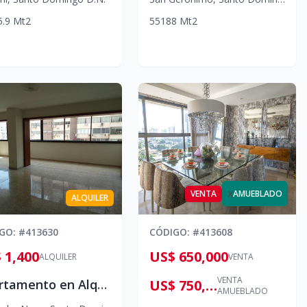
5.9
Mt2
5
5
188
Mt2
x
VENTA
AMUEBLADO
ALQUILER
IGO
: #
413630
CÓDIGO
: #
413608
 1,400
US$ 650,000
ALQUILER
VENTA
VENTA
Apartamento en Alquiler en Naco | Santo Domingo
US$ 750,000
AMUEBLADO