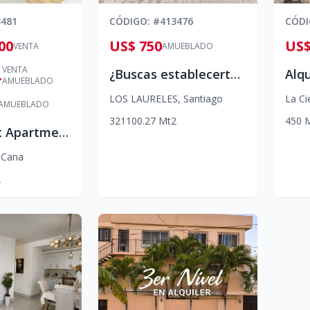
3481
CÓDIGO
: #
413476
CÓD
00
US$ 750
US$
VENTA
AMUEBLADO
VENTA
00
¿Buscas establecerte en Santiago y odias las mudanzas? 👀
AMUEBLADO
LOS LAURELES
,
Santiago
La Ci
AMUEBLADO
3
2
1
100.27
Mt2
450
Beachfront Apartment
 Cana
2