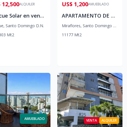
 12,500
US$ 1,200
ALQUILER
AMUEBLADO
Gazcue Solar en venta y alquiler
APARTAMENTO DE ALQUILER
ue
,
Santo Domingo D.N.
Miraflores
,
Santo Domingo D.N.
303
Mt2
1
1
1
77
Mt2
x
AMUEBLADO
VENTA
ALQUILER