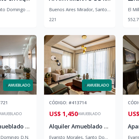
to Domingo D.N.
Buenos Aires Mirador
,
Santo Domingo D.N.
El Mil
2
2
1
552.7
x
x
AMUEBLADO
AMUEBLADO
3721
CÓDIGO
: #
413714
CÓD
US$ 1,450
US$
AMUEBLADO
AMUEBLADO
Alquiler Amueblado Apartamento de 1 habitación en Piantini
Alquiler Amueblado De Apartamento de 1 habitación amueblado en Evaristo Morales
 Domingo D.N.
Evaristo Morales
,
Santo Domingo D.N.
Evari