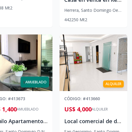
88
Mt2
Herrera
,
Santo Domingo Oeste
4
4
2
250
Mt2
x
AMUEBLADO
ALQUILER
IGO
: #
413673
CÓDIGO
: #
413660
 1,400
US$ 4,000
AMUEBLADO
ALQUILER
Alquilo Apartamento Amueblado de Lujo con Balcón en Torre Premium – 1 Habitación | US$1,400
Local comercial de dos niveles en Alquiler, Avenida Olof Palme, San Geronimo
ni
,
Santo Domingo D.N.
San Geronimo
,
Santo Domingo D.N.