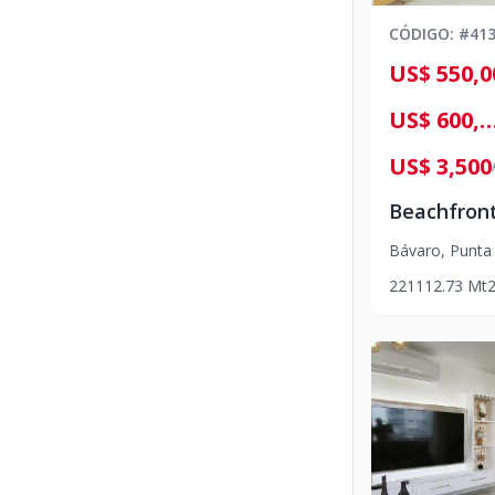
CÓDIGO
: #
41
US$ 550,0
US$ 600,0
US$ 3,500
Bávaro
,
Punta
2
2
1
112.73
Mt