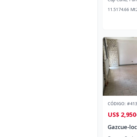
1
1.5
1
74.66
Mt
CÓDIGO
: #
41
US$ 2,950