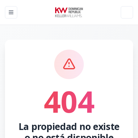
Toggle navigation menu
Toggl
404
La propiedad no existe
o no está disponible