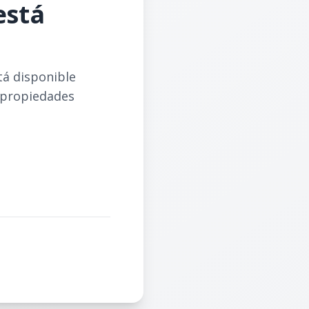
está
tá disponible
 propiedades